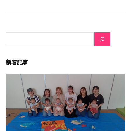
シ
ョ
ン
サ
イ
ト
内
新着記事
検
索