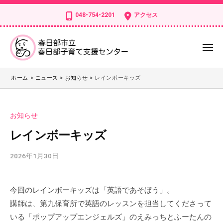
ー
コ
日
048-754-2201
アクセス
部
ン
市
テ
立
ン
メ
春
ニ
ツ
日
ュ
春
春
へ
ー
部
ホーム
>
ニュース
>
お知らせ
>
レインボーキッズ
日
日
ス
子
部
部
キ
育
市
市
ッ
て
お知らせ
立
立
支
プ
春
レインボーキッズ
援
春
日
セ
日
2026年1月30日
b
部
ン
部
y
子
タ
子
k
育
ー
今回のレインボーキッズは「英語であそぼう」。
s
育
て
講師は、第九保育所で英語のレッスンを担当してくださって
d
支
て
t
いる「ポップアップエンジェルズ」のえみっちとふーたんの
援
支