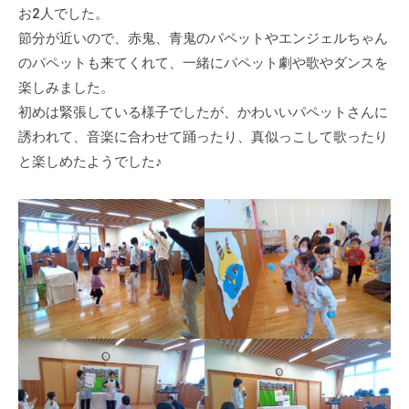
a
お2人でした。
セ
援
d
節分が近いので、赤鬼、青鬼のパペットやエンジェルちゃん
ン
セ
m
タ
のパペットも来てくれて、一緒にパペット劇や歌やダンスを
ン
i
ー
楽しみました。
n
タ
の
初めは緊張している様子でしたが、かわいいパペットさんに
ー
公
誘われて、音楽に合わせて踊ったり、真似っこして歌ったり
式
と楽しめたようでした♪
ホ
ー
ム
ペ
ー
ジ
で
す
。