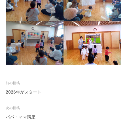
投
前の投稿
稿
2026年がスタート
ナ
ビ
次の投稿
ゲ
パパ・ママ講座
ー