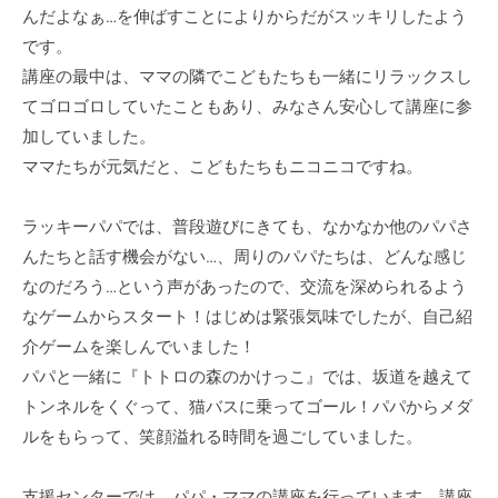
a
んだよなぁ…を伸ばすことによりからだがスッキリしたよう
セ
援
d
です。
ン
セ
m
タ
講座の最中は、ママの隣でこどもたちも一緒にリラックスし
ン
i
ー
てゴロゴロしていたこともあり、みなさん安心して講座に参
n
タ
の
加していました。
ー
公
ママたちが元気だと、こどもたちもニコニコですね。
式
ホ
ラッキーパパでは、普段遊びにきても、なかなか他のパパさ
ー
んたちと話す機会がない…、周りのパパたちは、どんな感じ
ム
なのだろう…という声があったので、交流を深められるよう
ペ
なゲームからスタート！はじめは緊張気味でしたが、自己紹
ー
介ゲームを楽しんでいました！
ジ
パパと一緒に『トトロの森のかけっこ』では、坂道を越えて
で
トンネルをくぐって、猫バスに乗ってゴール！パパからメダ
す
。
ルをもらって、笑顔溢れる時間を過ごしていました。
支援センターでは、パパ・ママの講座を行っています。講座