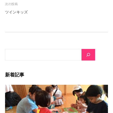
ビ
次の投稿
ゲ
ツインキッズ
ー
シ
ョ
ン
サ
イ
ト
内
新着記事
検
索