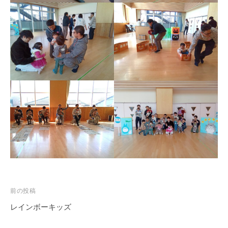
投
前の投稿
稿
レインボーキッズ
ナ