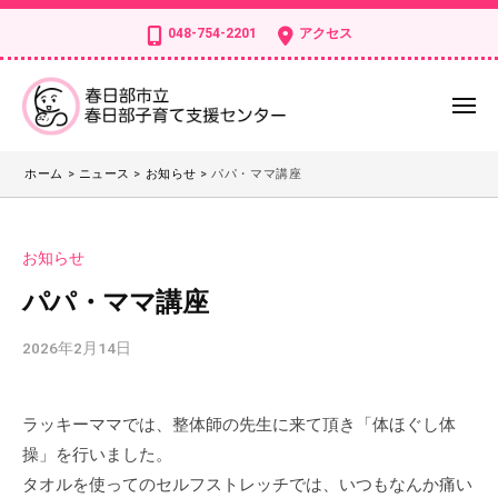
ー
コ
日
048-754-2201
アクセス
部
ン
市
テ
立
ン
メ
春
ニ
ツ
日
ュ
春
春
へ
ー
部
ホーム
>
ニュース
>
お知らせ
>
パパ・ママ講座
日
日
ス
子
部
部
キ
育
市
市
ッ
て
お知らせ
立
立
支
プ
春
パパ・ママ講座
援
春
日
セ
日
2026年2月14日
b
部
ン
部
y
子
タ
子
k
育
ー
ラッキーママでは、整体師の先生に来て頂き「体ほぐし体
s
育
て
操」を行いました。
d
支
て
t
タオルを使ってのセルフストレッチでは、いつもなんか痛い
援
支